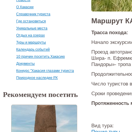
О Хакасии
Справочник туриста
Маршрут 
Где остановиться
Уникальные места
Трасса похода:
Отдых на озерах
Начало экскурси
Туры и маршруты
Календарь событий
Проезд автотранс
10 причин посетить Хакасию
Шира- п. Ефремк
Пандоры»- тропа 
Документы
Конкурс "Хакасия глазами туриста
Продолжительност
Природное наследие РХ
Число туристов в
Рекомендуем посетить
Сроки проведения
Протяженность 
Вид тура:
Пешие туры